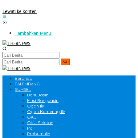
Lewati ke konten
Tambahkan Menu
Beranda
PALEMBANG
SUMSEL
Banyuasin
Musi Banyuasin
Ogan Ilir
Ogan Komering Ilir
OKU
OKU Selatan
Pali
Prabumulih