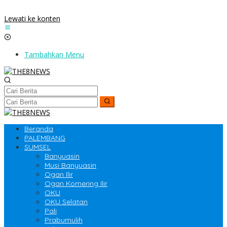
Lewati ke konten
Tambahkan Menu
Beranda
PALEMBANG
SUMSEL
Banyuasin
Musi Banyuasin
Ogan Ilir
Ogan Komering Ilir
OKU
OKU Selatan
Pali
Prabumulih