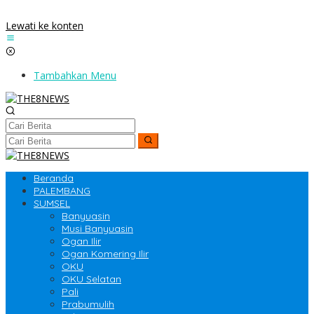
Lewati ke konten
Tambahkan Menu
Beranda
PALEMBANG
SUMSEL
Banyuasin
Musi Banyuasin
Ogan Ilir
Ogan Komering Ilir
OKU
OKU Selatan
Pali
Prabumulih