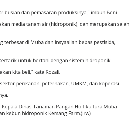
tribusian dan pemasaran produksinya,” imbuh Beni.
an media tanam air (hidroponik), dan merupakan salah
ng terbesar di Muba dan insyaallah bebas pestisida,
rtarik untuk bertani dengan sistem hidroponik.
an kita beli,” kata Rozali.
sektor perikanan, peternakan, UMKM, dan koperasi.
nya.
a, Kepala Dinas Tanaman Pangan Holtikultura Muba
uan kebun hidroponik Kemang Farm.(irw)