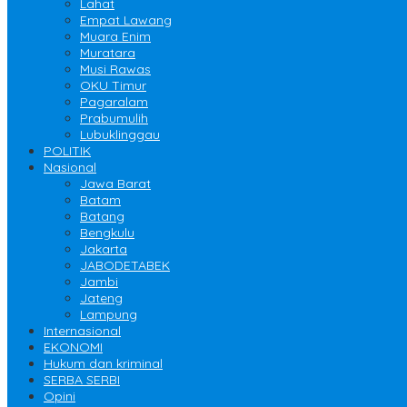
Lahat
Empat Lawang
Muara Enim
Muratara
Musi Rawas
OKU Timur
Pagaralam
Prabumulih
Lubuklinggau
POLITIK
Nasional
Jawa Barat
Batam
Batang
Bengkulu
Jakarta
JABODETABEK
Jambi
Jateng
Lampung
Internasional
EKONOMI
Hukum dan kriminal
SERBA SERBI
Opini