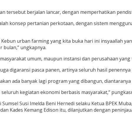
ian tersebut berjalan lancar, dengan memperhatikan pendis
lah konsep pertanian perkotaan, dengan sistem menggunak
. Kebun urban farming yang kita buka hari ini insyaallah ya
r bulan,” ungkapnya.
masyarakat umum, maupun instansi dan perusahaan yang te
juga digaransi pasca panen, artinya seluruh hasil penennya ak
kan ada banyak lagi program yang dibangun, diantaranya 
 seluruh kegiatan ekonomi berbasis masyarakat,” pungkas
si Sumsel Susi Imelda Beni Hernedi selaku Ketua BPEK Mub
 dan Kades Kemang Edison itu, dilanjutkan dengan peninja