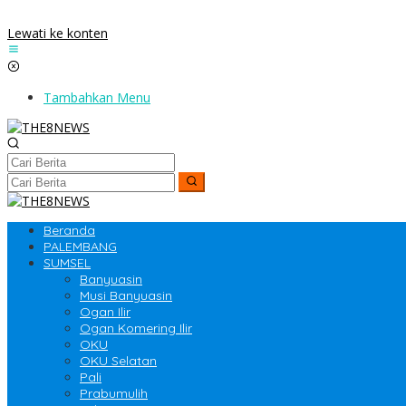
Lewati ke konten
Tambahkan Menu
Beranda
PALEMBANG
SUMSEL
Banyuasin
Musi Banyuasin
Ogan Ilir
Ogan Komering Ilir
OKU
OKU Selatan
Pali
Prabumulih