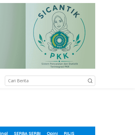
inal
SERBA SERBI
Opini
RILIS