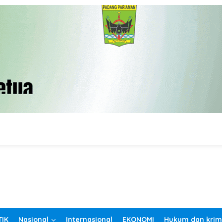
TIK
Nasional
Internasional
EKONOMI
Hukum dan krim