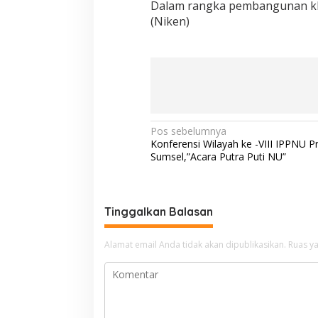
Dalam rangka pembangunan kh
(Niken)
N
Pos sebelumnya
Konferensi Wilayah ke -VIII IPPNU Pr
a
Sumsel,”Acara Putra Puti NU”
v
i
g
Tinggalkan Balasan
a
Alamat email Anda tidak akan dipublikasikan.
Ruas ya
s
i
p
o