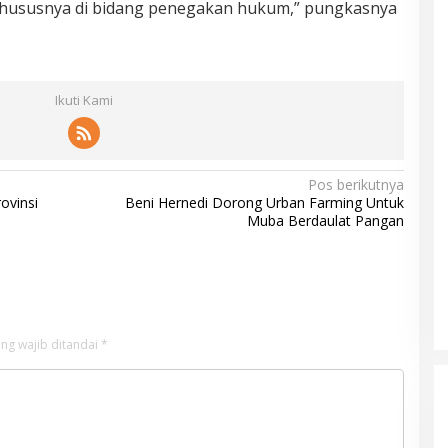
ususnya di bidang penegakan hukum,” pungkasnya
Ikuti Kami
Pos berikutnya
ovinsi
Beni Hernedi Dorong Urban Farming Untuk
Muba Berdaulat Pangan
ng wajib ditandai
*