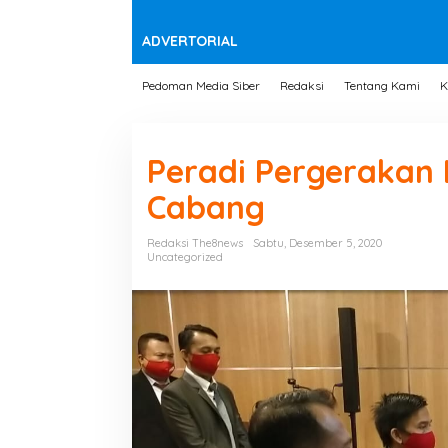
t
e
n
ADVERTORIAL
Pedoman Media Siber
Redaksi
Tentang Kami
K
Peradi Pergerakan
Cabang
Redaksi The8news
Sabtu, Desember 5, 2020
Uncategorized