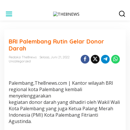
L
e
w
a
t
i
BRI Palembang Rutin Gelar Donor
k
e
Darah
k
o
Redaksi The8news
Selasa, Juni 21, 2022
n
Uncategorized
t
e
n
Palembang,The8news.com | Kantor wilayah BRI
regional kota Palembang kembali
menyelenggarakan
kegiatan donor darah yang dihadiri oleh Wakil Wali
Kota Palembang yang juga Ketua Palang Merah
Indonesia (PMI) Kota Palembang Fitrianti
Agustinda.