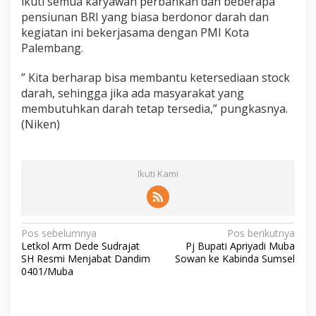
ikuti semua karyawan perbankan dan beberapa
pensiunan BRI yang biasa berdonor darah dan
kegiatan ini bekerjasama dengan PMI Kota
Palembang.
” Kita berharap bisa membantu ketersediaan stock
darah, sehingga jika ada masyarakat yang
membutuhkan darah tetap tersedia,” pungkasnya.
(Niken)
Ikuti Kami
N
Pos sebelumnya
Pos berikutnya
Letkol Arm Dede Sudrajat
Pj Bupati Apriyadi Muba
a
SH Resmi Menjabat Dandim
Sowan ke Kabinda Sumsel
v
0401/Muba
i
g