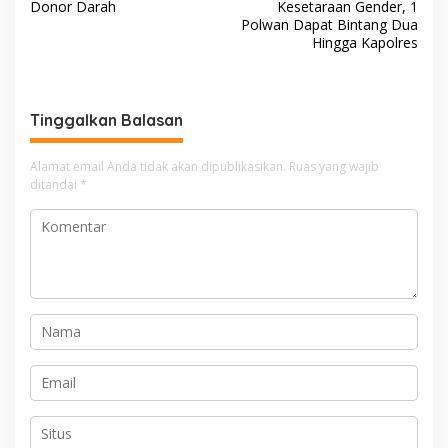
a
Donor Darah
Kesetaraan Gender, 1
v
Polwan Dapat Bintang Dua
Hingga Kapolres
i
g
a
Tinggalkan Balasan
s
i
Alamat email Anda tidak akan dipublikasikan.
Ruas yang wajib
ditandai
*
p
o
s