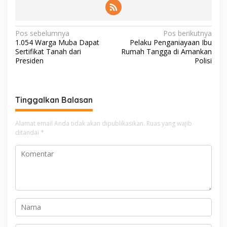
N
Pos sebelumnya
Pos berikutnya
1.054 Warga Muba Dapat
Pelaku Penganiayaan Ibu
a
Sertifikat Tanah dari
Rumah Tangga di Amankan
v
Presiden
Polisi
i
g
Tinggalkan Balasan
a
s
Alamat email Anda tidak akan dipublikasikan.
Ruas yang wajib
i
ditandai
*
p
o
s