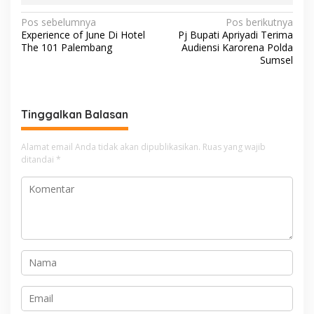
N
Pos sebelumnya
Pos berikutnya
Experience of June Di Hotel
Pj Bupati Apriyadi Terima
a
The 101 Palembang
Audiensi Karorena Polda
v
Sumsel
i
g
Tinggalkan Balasan
a
s
Alamat email Anda tidak akan dipublikasikan.
Ruas yang wajib
i
ditandai
*
p
o
s