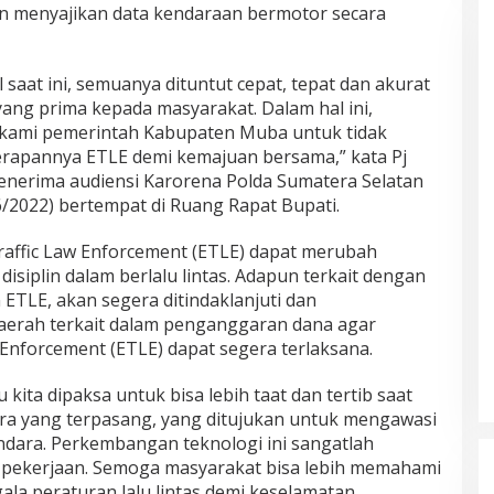
dan menyajikan data kendaraan bermotor secara
l saat ini, semuanya dituntut cepat, tepat dan akurat
ng prima kepada masyarakat. Dalam hal ini,
i kami pemerintah Kabupaten Muba untuk tidak
apannya ETLE demi kemajuan bersama,” kata Pj
enerima audiensi Karorena Polda Sumatera Selatan
/6/2022) bertempat di Ruang Rapat Bupati.
Traffic Law Enforcement (ETLE) dapat merubah
disiplin dalam berlalu lintas. Adapun terkait dengan
TLE, akan segera ditindaklanjuti dan
aerah terkait dalam penganggaran dana agar
 Enforcement (ETLE) dapat segera terlaksana.
 kita dipaksa untuk bisa lebih taat dan tertib saat
mera yang terpasang, yang ditujukan untuk mengawasi
dara. Perkembangan teknologi ini sangatlah
kerjaan. Semoga masyarakat bisa lebih memahami
la peraturan lalu lintas demi keselamatan