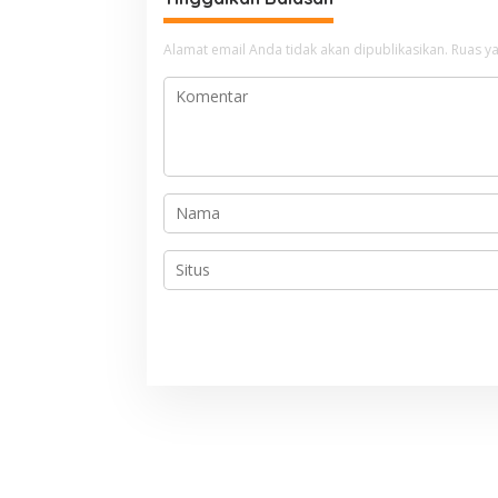
g
a
Alamat email Anda tidak akan dipublikasikan.
Ruas ya
s
i
p
o
s