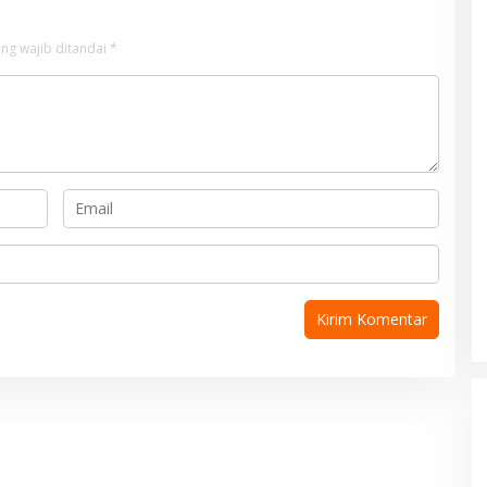
ng wajib ditandai
*