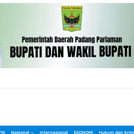
TIK
Nasional
Internasional
EKONOMI
Hukum dan krim