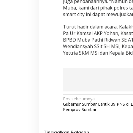
juga pendanaannya. “Namun den
Muba, kami dari pihak polres
smart city ini dapat mewujudk
Turut hadir dalam acara, Kala
Pa Ur Kamsel AKP Yohan, Kasat
BPBD Muba Pathi Ridwan SE A
Wendiansyah SSit SH MSi, Kep
Yettria SKM MSi dan Kepala Bi
N
Pos sebelumnya
Gubernur Sumbar Lantik 39 PNS di 
a
Pemprov Sumbar
v
i
Tinggalkan Balasan