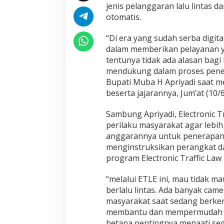
jenis pelanggaran lalu lintas 
otomatis.
“Di era yang sudah serba digita
dalam memberikan pelayanan ya
tentunya tidak ada alasan bag
mendukung dalam proses pener
Bupati Muba H Apriyadi saat m
beserta jajarannya, Jum’at (10
Sambung Apriyadi, Electronic 
perilaku masyarakat agar lebih 
anggarannya untuk penerapan E
menginstruksikan perangkat d
program Electronic Traffic Law
“melalui ETLE ini, mau tidak mau
berlalu lintas. Ada banyak ca
masyarakat saat sedang berken
membantu dan mempermudah pe
betapa pentingnya menaati sega