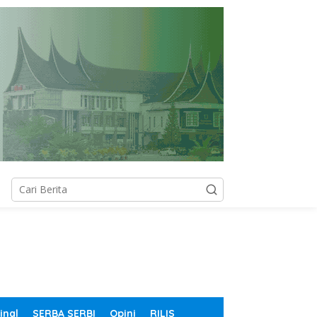
inal
SERBA SERBI
Opini
RILIS