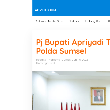
t
e
n
ADVERTORIAL
Pedoman Media Siber
Redaksi
Tentang Kami
K
Pj Bupati Apriyadi 
Polda Sumsel
Redaksi The8news
Jumat, Juni 10, 2022
Uncategorized