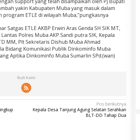
gan support yang telah disampaikan oleh Pj Bupati
 tambah yakin Kabupaten Muba yang masuk dalam
an program ETLE di wilayah Muba,”pungkasnya
khar Satgas ETLE AKBP Erwin Aras Genda SH SIK MT,
 Lantas Polres Muba AKP Sandi putra SIK, Kepala
TD MM, Plt Sekretaris Dishub Muba Ahmad
ala Bidang Komunikasi Publik Dinkominfo Muba
dang Aptika Dinkominfo Muba Sumarlin SPd.(wan)
Ikuti Kami
Pos berikutnya
Lingkup
Kepala Desa Tanjung Agung Selatan Serahkan
BLT-DD Tahap Dua