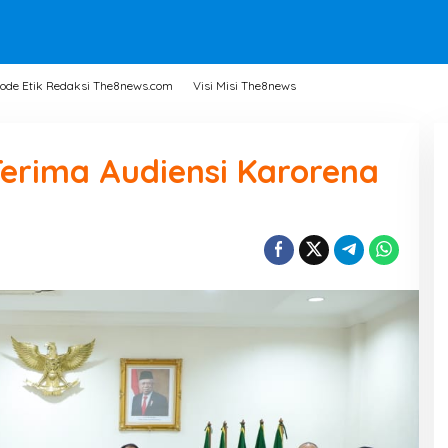
ode Etik Redaksi The8news.com
Visi Misi The8news
Terima Audiensi Karorena