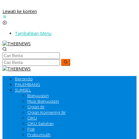
Lewati ke konten
Tambahkan Menu
Beranda
PALEMBANG
SUMSEL
Banyuasin
Musi Banyuasin
Ogan Ilir
Ogan Komering Ilir
OKU
OKU Selatan
Pali
Prabumulih