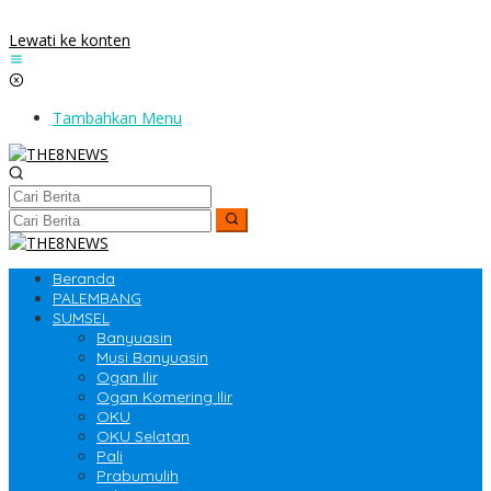
Lewati ke konten
Tambahkan Menu
Beranda
PALEMBANG
SUMSEL
Banyuasin
Musi Banyuasin
Ogan Ilir
Ogan Komering Ilir
OKU
OKU Selatan
Pali
Prabumulih