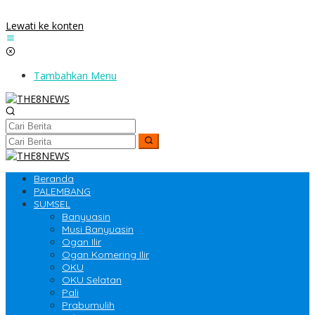
Lewati ke konten
Tambahkan Menu
Beranda
PALEMBANG
SUMSEL
Banyuasin
Musi Banyuasin
Ogan Ilir
Ogan Komering Ilir
OKU
OKU Selatan
Pali
Prabumulih