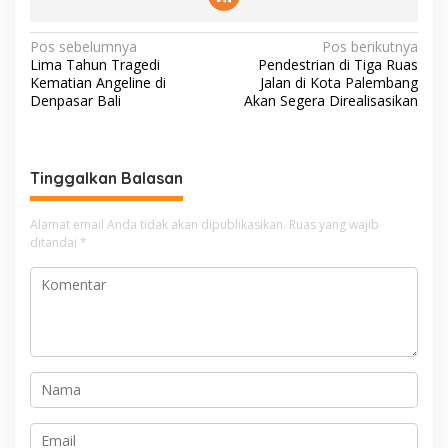
N
Pos sebelumnya
Pos berikutnya
Lima Tahun Tragedi
Pendestrian di Tiga Ruas
a
Kematian Angeline di
Jalan di Kota Palembang
v
Denpasar Bali
Akan Segera Direalisasikan
i
g
Tinggalkan Balasan
a
s
Alamat email Anda tidak akan dipublikasikan.
Ruas yang wajib
i
ditandai
*
p
o
s