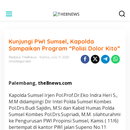
L
e
w
a
t
i
Kunjungi PWI Sumsel, Kapolda
k
e
Sampaikan Program “Polisi Dolor Kito”
k
o
Redaksi The8news
Kamis, Juni 11, 2020
n
Uncategorized
t
e
n
Palembang,
the8news.com
Kapolda Sumsel Irjen Pol.Prof.Dr.Eko Indra Heri S.,
M.M didampingi Dir Intel Polda Sumsel Kombes
Pol.Drs.Budi Sajidin, M.Si dan Kabid Humas Polda
Sumsel Kombes Pol.Drs.Supriadi, M.M. silahturahmi
ke Pengurusan PWI Propinsi Sumsel, Kamis ( 11/6)
bertempat di kantor PWI jalan Supeno No.11