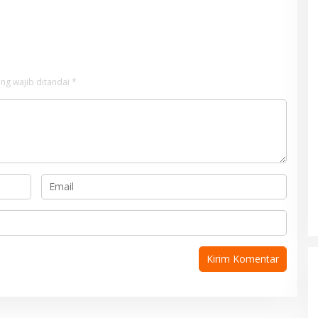
ng wajib ditandai
*