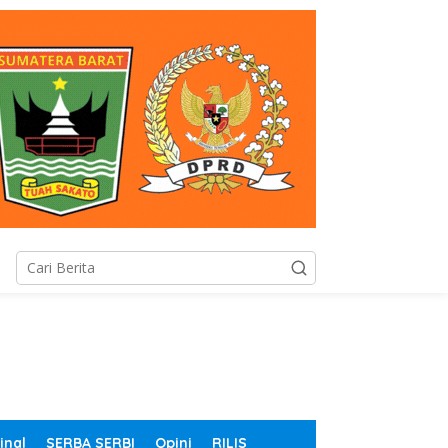
inal
SERBA SERBI
Opini
RILIS