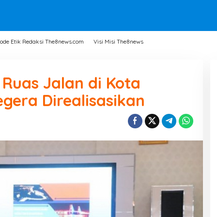
ode Etik Redaksi The8news.com
Visi Misi The8news
 Ruas Jalan di Kota
era Direalisasikan