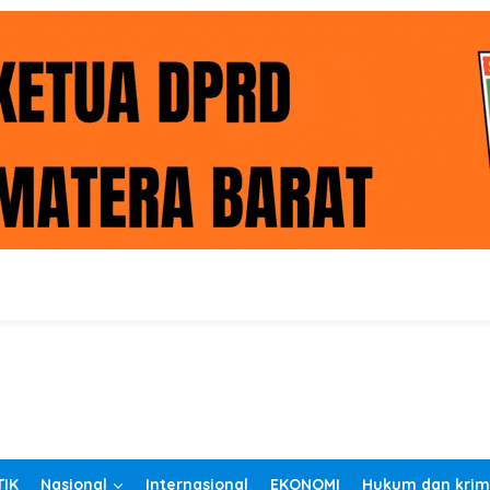
TIK
Nasional
Internasional
EKONOMI
Hukum dan krim