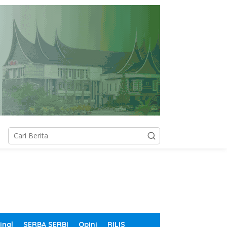
inal
SERBA SERBI
Opini
RILIS