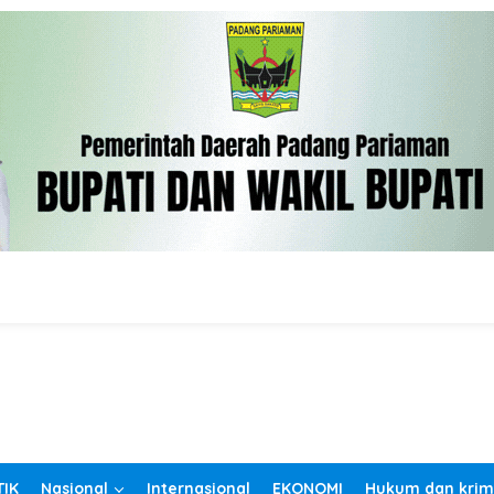
TIK
Nasional
Internasional
EKONOMI
Hukum dan krim