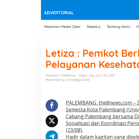
t
e
n
ADVERTORIAL
Pedoman Media Siber
Redaksi
Tentang Kami
K
Letiza : Pemkot B
Pelayanan Kesehat
Redaksi The8news
Rabu, Agustus 28, 2019
Palembang
,
Uncategorized
PALEMBANG, the8news.com – D
Semesta Kota Palembang (Univ
Cabang Palembang bersama Di
Sosialisasi dan Koordinasi Pe
(23/08).
Hadir dalam kagitan yang dise