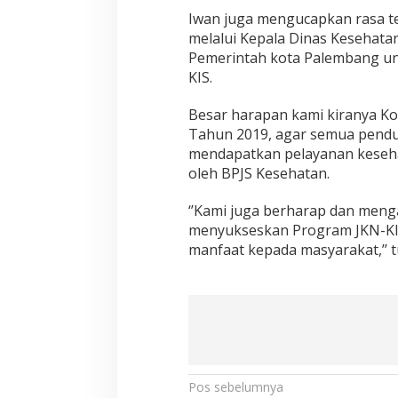
Iwan juga mengucapkan rasa t
melalui Kepala Dinas Kesehata
Pemerintah kota Palembang u
KIS.
Besar harapan kami kiranya Ko
Tahun 2019, agar semua pendud
mendapatkan pelayanan keseha
oleh BPJS Kesehatan.
‘’Kami juga berharap dan meng
menyukseskan Program JKN-KIS
manfaat kepada masyarakat,’’ t
N
Pos sebelumnya