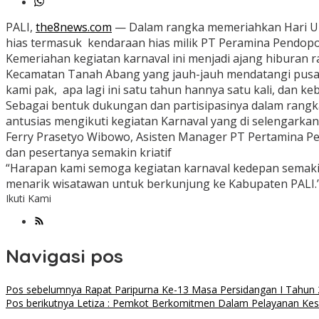
PALI,
the8news.com
— Dalam rangka memeriahkan Hari Ula
hias termasuk kendaraan hias milik PT Peramina Pendopo
Kemeriahan kegiatan karnaval ini menjadi ajang hiburan 
Kecamatan Tanah Abang yang jauh-jauh mendatangi pusat 
kami pak, apa lagi ini satu tahun hannya satu kali, dan k
Sebagai bentuk dukungan dan partisipasinya dalam rangk
antusias mengikuti kegiatan Karnaval yang di selengarka
Ferry Prasetyo Wibowo, Asisten Manager PT Pertamina 
dan pesertanya semakin kriatif
“Harapan kami semoga kegiatan karnaval kedepan semaki
menarik wisatawan untuk berkunjung ke Kabupaten PALI.”
Ikuti Kami
Navigasi pos
Pos sebelumnya
Rapat Paripurna Ke-13 Masa Persidangan I Tahun
Pos berikutnya
Letiza : Pemkot Berkomitmen Dalam Pelayanan Ke