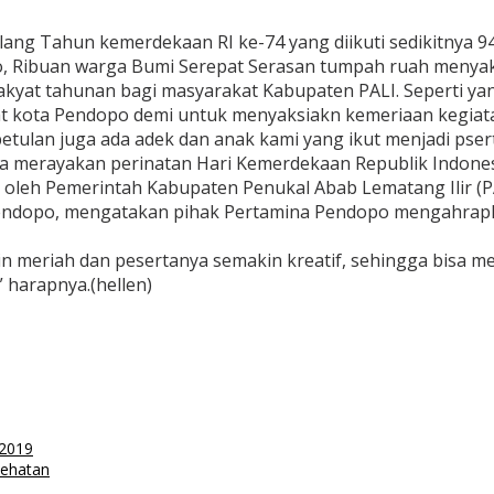
ng Tahun kemerdekaan RI ke-74 yang diikuti sedikitnya 94
, Ribuan warga Bumi Serepat Serasan tumpah ruah menyaks
rakyat tahunan bagi masyarakat Kabupaten PALI. Seperti ya
kota Pendopo demi untuk menyaksiakn kemeriaan kegiatan k
ebetulan juga ada adek dan anak kami yang ikut menjadi psert
a merayakan perinatan Hari Kemerdekaan Republik Indonesi
n oleh Pemerintah Kabupaten Penukal Abab Lematang Ilir (P
Pendopo, mengatakan pihak Pertamina Pendopo mengahrapk
n meriah dan pesertanya semakin kreatif, sehingga bisa 
 harapnya.(hellen)
 2019
sehatan