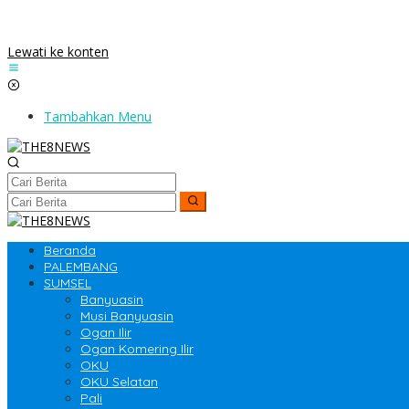
Lewati ke konten
Tambahkan Menu
Beranda
PALEMBANG
SUMSEL
Banyuasin
Musi Banyuasin
Ogan Ilir
Ogan Komering Ilir
OKU
OKU Selatan
Pali