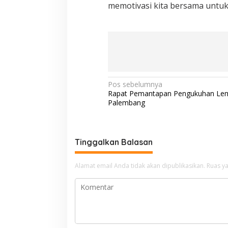
memotivasi kita bersama untuk
N
Pos sebelumnya
Rapat Pemantapan Pengukuhan Le
a
Palembang
v
i
g
Tinggalkan Balasan
a
Alamat email Anda tidak akan dipublikasikan.
Ruas ya
s
i
p
o