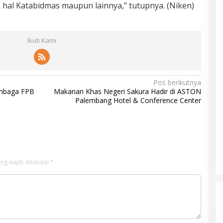
 hal Katabidmas maupun lainnya,” tutupnya. (Niken)
Ikuti Kami
Pos berikutnya
mbaga FPB
Makanan Khas Negeri Sakura Hadir di ASTON
Palembang Hotel & Conference Center
ng wajib ditandai
*