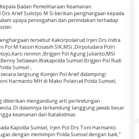
Kepala Badan Pemeliharaan Keamanan
 Drs Arief Sulistyo M Si berikan penghargaan kepada
 dalam upaya pencegahan dan penindakan terhadap
ster.
enghargaan tersebut Kakorpolairud Irjen Drs Indra
jen Pol M.Yassin Kosasih SIK,MSi ,Dirpoludara Polri
tojo,Karo renmin ,Brigjen Pol Agung Julianto,MSI
s Benny Setiawan,Wakapolda Sumsel Brigjen Pol Rudi
olda Sumsel ,
 secara langsung Komjen Pol Arief didampingi
 Toni Harmanto MH di Mako Polairud Polda Sumsel,
 diberikan mengandung arti perlindungan
esta. Di dalamnya terkandung tanggung jawab besar
ingga keamanan dan Katabidmas.
pada Kapolda Sumsel, Irjen Pol Drs Toni Harmanto
ugas dengan memimpin Polda Sumsel dengan baik,”