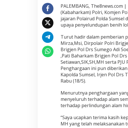
PALEMBANG, The8news.com | 
(Kabaharkam) Polri, Komjen Pol
jajaran Polairud Polda Sumsel
upaya penyelundupan benih lob
Turut hadir dalam pemberian p
Mirza,Msi, Dirpolair Polri Brig
Brigjen Pol Drs Sumego Adi Soe
,Pati Baharkam Brigjen Pol Dr
Setiawan,SIK,SH,MH serta PJU P
Penghargaan ini pun diberikan
Kapolda Sumsel, Irjen Pol Drs
Rabu (18/5).
Menurutnya penghargaan yang
menyeluruh terhadap alam sem
terhadap perlindungan alam h
“Saya ucapkan terima kasih ke
MH yang telah melaksanakan t