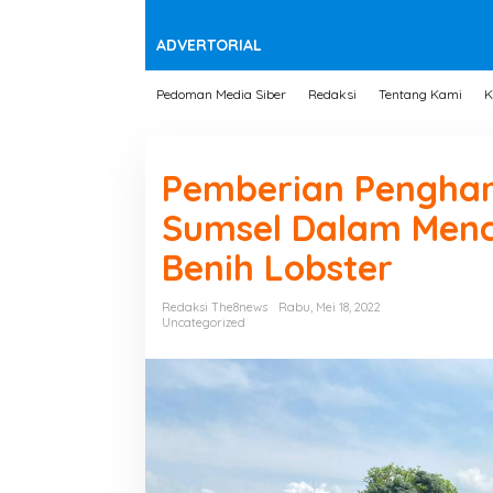
t
e
n
ADVERTORIAL
Pedoman Media Siber
Redaksi
Tentang Kami
K
Pemberian Penghar
Sumsel Dalam Men
Benih Lobster
Redaksi The8news
Rabu, Mei 18, 2022
Uncategorized