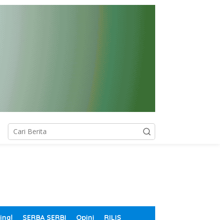
inal
SERBA SERBI
Opini
RILIS