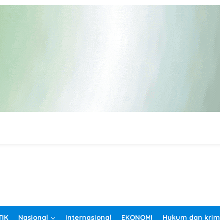
TIK
Nasional
Internasional
EKONOMI
Hukum dan krim