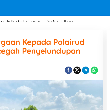
ode Etik Redaksi The8news.com
Visi Misi The8news
gaan Kepada Polairud
cegah Penyelundupan