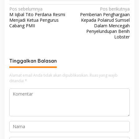
N
Pos sebelumnya
Pos berikutnya
M Iqbal Tito Perdana Resmi
Pemberian Penghargaan
a
Menjadi Ketua Pengurus
Kepada Polairud Sumsel
v
Cabang PMII
Dalam Mencegah
Penyelundupan Benih
i
Lobster
g
a
s
Tinggalkan Balasan
i
Alamat email Anda tidak akan dipublikasikan.
Ruas yang wajib
p
ditandai
*
o
s