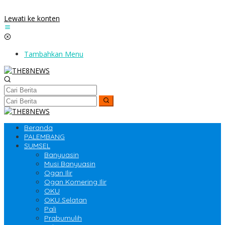
Lewati ke konten
Tambahkan Menu
Beranda
PALEMBANG
SUMSEL
Banyuasin
Musi Banyuasin
Ogan Ilir
Ogan Komering Ilir
OKU
OKU Selatan
Pali
Prabumulih