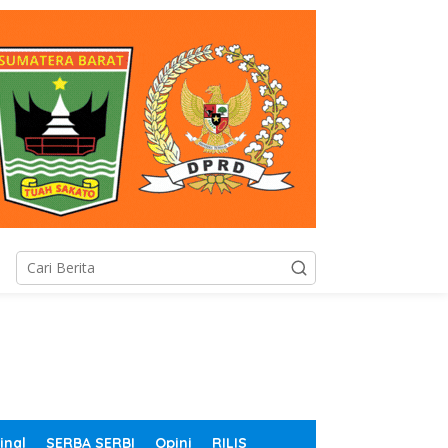
inal
SERBA SERBI
Opini
RILIS