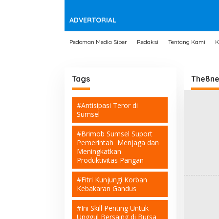
t
e
n
ADVERTORIAL
Pedoman Media Siber
Redaksi
Tentang Kami
K
Tags
The8n
#Antisipasi Teror di
Sumsel
#Brimob Sumsel Suport
Pemerintah Menjaga dan
Meningkatkan
Produktivitas Pangan
#Fitri Kunjungi Korban
Kebakaran Gandus
#Ini Skill Penting Untuk
Unggul Bersaing di Bursa