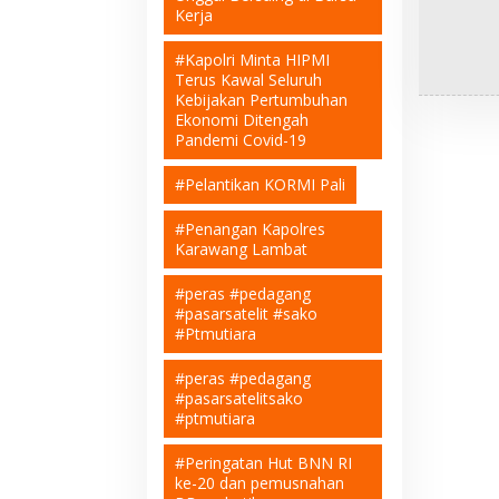
Kerja
#Kapolri Minta HIPMI
Terus Kawal Seluruh
Kebijakan Pertumbuhan
Ekonomi Ditengah
Pandemi Covid-19
#Pelantikan KORMI Pali
#Penangan Kapolres
Karawang Lambat
#peras #pedagang
#pasarsatelit #sako
#Ptmutiara
#peras #pedagang
#pasarsatelitsako
#ptmutiara
#Peringatan Hut BNN RI
ke-20 dan pemusnahan