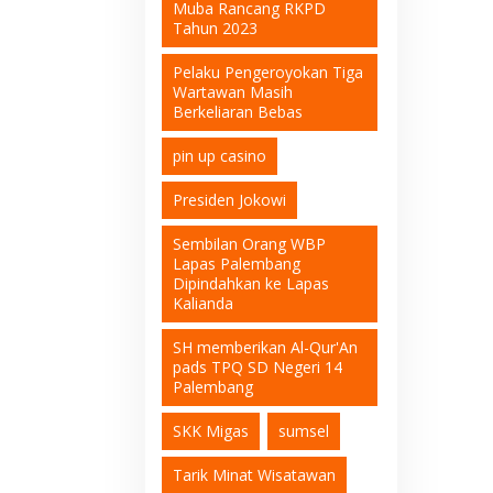
Muba Rancang RKPD
Tahun 2023
Pelaku Pengeroyokan Tiga
Wartawan Masih
Berkeliaran Bebas
pin up casino
Presiden Jokowi
Sembilan Orang WBP
Lapas Palembang
Dipindahkan ke Lapas
Kalianda
SH memberikan Al-Qur'An
pads TPQ SD Negeri 14
Palembang
SKK Migas
sumsel
Tarik Minat Wisatawan