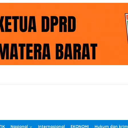
TIK
Nasional
Internasional
EKONOMI
Hukum dan krim