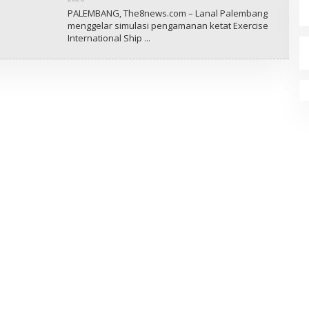
E
L
PALEMBANG, The8news.com – Lanal Palembang
8
E
N
menggelar simulasi pengamanan ketat Exercise
H
E
International Ship
R
W
E
S
D
A
K
S
I
T
H
E
8
N
E
W
S