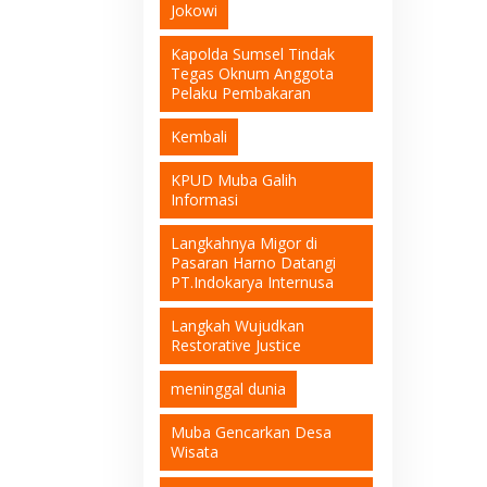
Jokowi
Kapolda Sumsel Tindak
Tegas Oknum Anggota
Pelaku Pembakaran
Kembali
KPUD Muba Galih
Informasi
Langkahnya Migor di
Pasaran Harno Datangi
PT.Indokarya Internusa
Langkah Wujudkan
Restorative Justice
meninggal dunia
Muba Gencarkan Desa
Wisata