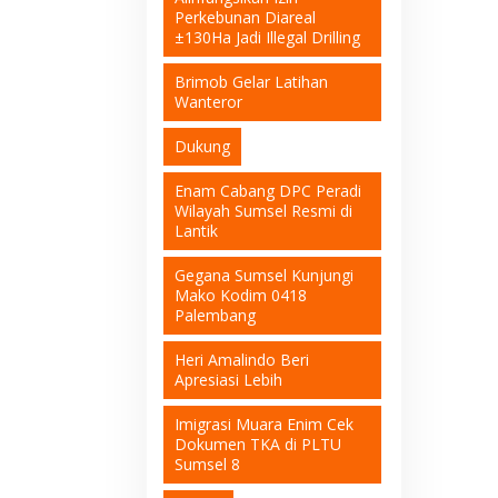
Perkebunan Diareal
±130Ha Jadi Illegal Drilling
Brimob Gelar Latihan
Wanteror
Dukung
Enam Cabang DPC Peradi
Wilayah Sumsel Resmi di
Lantik
Gegana Sumsel Kunjungi
Mako Kodim 0418
Palembang
Heri Amalindo Beri
Apresiasi Lebih
Imigrasi Muara Enim Cek
Dokumen TKA di PLTU
Sumsel 8