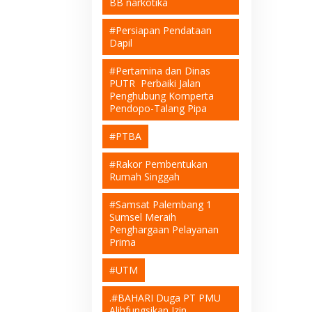
BB narkotika
#Persiapan Pendataan
Dapil
#Pertamina dan Dinas
PUTR Perbaiki Jalan
Penghubung Komperta
Pendopo-Talang Pipa
#PTBA
#Rakor Pembentukan
Rumah Singgah
#Samsat Palembang 1
Sumsel Meraih
Penghargaan Pelayanan
Prima
#UTM
.#BAHARI Duga PT PMU
Alihfungsikan Izin