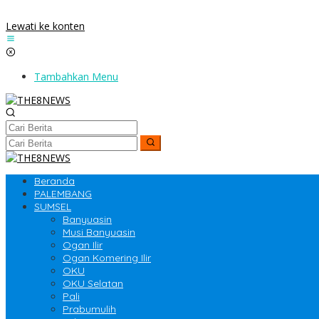
Lewati ke konten
Tambahkan Menu
Beranda
PALEMBANG
SUMSEL
Banyuasin
Musi Banyuasin
Ogan Ilir
Ogan Komering Ilir
OKU
OKU Selatan
Pali
Prabumulih