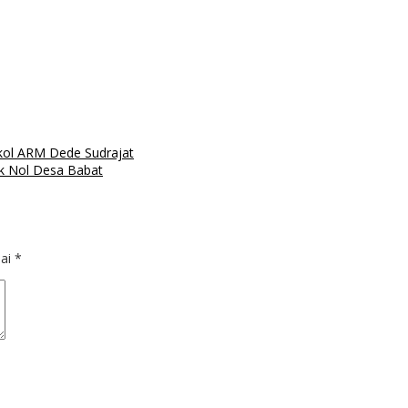
kol ARM Dede Sudrajat
ik Nol Desa Babat
dai
*