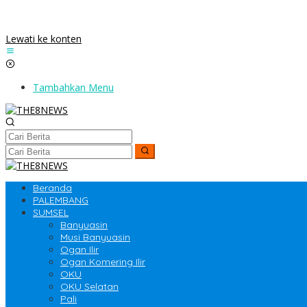
Lewati ke konten
Tambahkan Menu
Beranda
PALEMBANG
SUMSEL
Banyuasin
Musi Banyuasin
Ogan Ilir
Ogan Komering Ilir
OKU
OKU Selatan
Pali