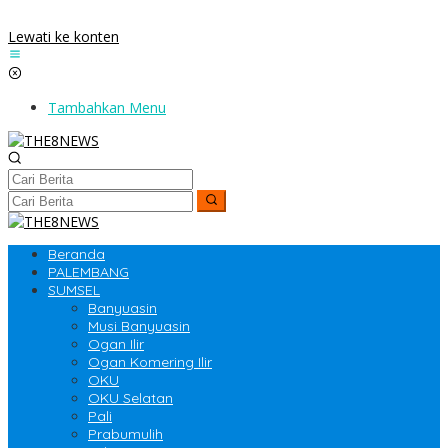
Lewati ke konten
Tambahkan Menu
Beranda
PALEMBANG
SUMSEL
Banyuasin
Musi Banyuasin
Ogan Ilir
Ogan Komering Ilir
OKU
OKU Selatan
Pali
Prabumulih