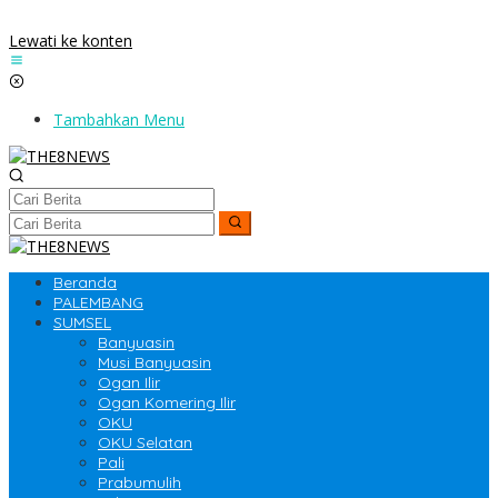
Lewati ke konten
Tambahkan Menu
Beranda
PALEMBANG
SUMSEL
Banyuasin
Musi Banyuasin
Ogan Ilir
Ogan Komering Ilir
OKU
OKU Selatan
Pali
Prabumulih