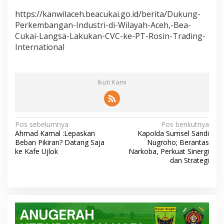
https://kanwilaceh.beacukai.go.id/berita/Dukung-
Perkembangan-Industri-di-Wilayah-Aceh,-Bea-
Cukai-Langsa-Lakukan-CVC-ke-PT-Rosin-Trading-
International
Ikuti Kami
N
Pos sebelumnya
Pos berikutnya
Ahmad Kamal :Lepaskan
Kapolda Sumsel Sandi
a
Beban Pikiran? Datang Saja
Nugroho; Berantas
v
ke Kafe Ujlok
Narkoba, Perkuat Sinergi
dan Strategi
i
g
a
s