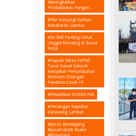
Meningkatkan
Produktivitas Pangan
#Fitri Kunjungi Korban
Kebakaran Gandus
#Ini Skill Penting Untuk
Unggul Bersaing di Bursa
Kerja
#Kapolri Minta HIPMI
Terus Kawal Seluruh
Kebijakan Pertumbuhan
Ekonomi Ditengah
Pandemi Covid-19
#Pelantikan KORMI Pali
#Penangan Kapolres
Karawang Lambat
#peras #pedagang
#pasarsatelit #sako
#Ptmutiara