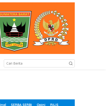
inal
SERBA SERBI
Opini
RILIS