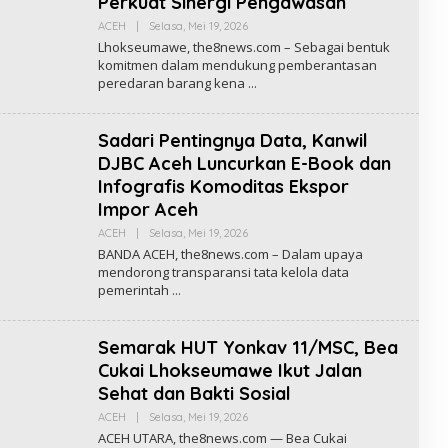
Perkuat Sinergi Pengawasan
H
E
ACEH
|
Selasa, Mei 19, 2026
O
8
L
Lhokseumawe, the8news.com – Sebagai bentuk
N
E
komitmen dalam mendukung pemberantasan
E
H
W
peredaran barang kena
R
S
E
D
A
Sadari Pentingnya Data, Kanwil
K
S
DJBC Aceh Luncurkan E-Book dan
I
T
Infografis Komoditas Ekspor
H
Impor Aceh
E
8
ACEH
|
Selasa, Mei 19, 2026
O
N
L
E
BANDA ACEH, the8news.com – Dalam upaya
E
W
mendorong transparansi tata kelola data
H
S
pemerintah
R
E
D
A
Semarak HUT Yonkav 11/MSC, Bea
K
S
Cukai Lhokseumawe Ikut Jalan
I
T
Sehat dan Bakti Sosial
H
E
ACEH
|
Selasa, Mei 19, 2026
O
8
L
ACEH UTARA, the8news.com — Bea Cukai
N
E