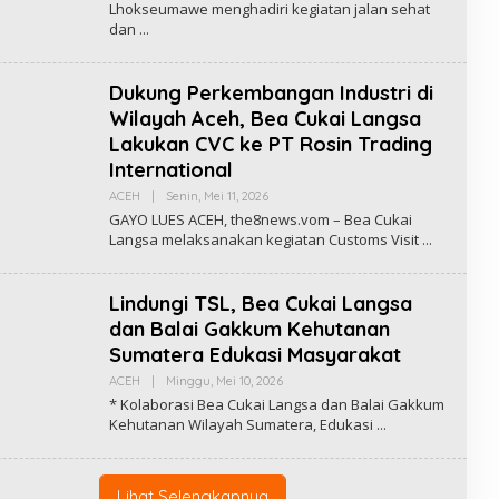
Lhokseumawe menghadiri kegiatan jalan sehat
E
H
W
dan
R
S
E
D
A
Dukung Perkembangan Industri di
K
S
Wilayah Aceh, Bea Cukai Langsa
I
T
Lakukan CVC ke PT Rosin Trading
H
International
E
8
ACEH
|
Senin, Mei 11, 2026
O
N
L
E
GAYO LUES ACEH, the8news.vom – Bea Cukai
E
W
Langsa melaksanakan kegiatan Customs Visit
H
S
R
E
D
Lindungi TSL, Bea Cukai Langsa
A
K
dan Balai Gakkum Kehutanan
S
Sumatera Edukasi Masyarakat
I
T
ACEH
|
Minggu, Mei 10, 2026
O
H
L
E
* Kolaborasi Bea Cukai Langsa dan Balai Gakkum
E
8
Kehutanan Wilayah Sumatera, Edukasi
H
N
R
E
E
W
D
S
A
Lihat Selengkapnya