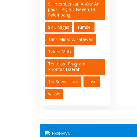
SH memberikan Al-Qur'An
pads TPQ SD Negeri 14
Palembang
SKK Migas
sumsel
Tarik Minat Wisatawan
Teken MoU
Tentukan Program
Prioritas Daerah
The8news.com
Unsri
vaksin