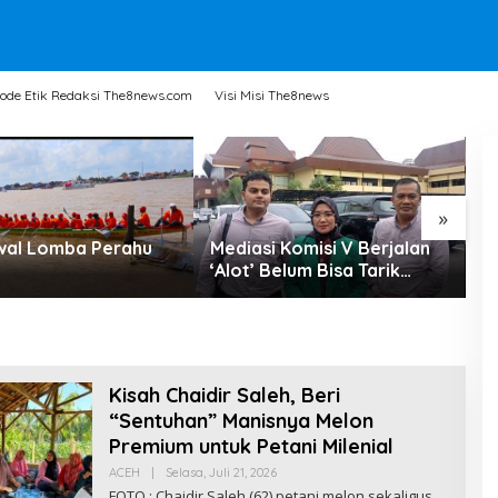
ode Etik Redaksi The8news.com
Visi Misi The8news
»
dwal Lomba Perahu
Mediasi Komisi V Berjalan
P
‘Alot’ Belum Bisa Tarik
G
Kesimpulan
K
P
I
D
Kisah Chaidir Saleh, Beri
“Sentuhan” Manisnya Melon
Premium untuk Petani Milenial
ACEH
|
Selasa, Juli 21, 2026
O
L
FOTO : Chaidir Saleh (62) petani melon sekaligus