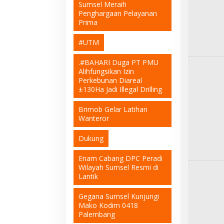
Sumsel Meraih
Penghargaan Pelayanan
Prima
#UTM
.#BAHARI Duga PT PMU
Alihfungsikan Izin
Perkebunan Diareal
±130Ha Jadi Illegal Drilling
Brimob Gelar Latihan
Wanteror
Dukung
Enam Cabang DPC Peradi
Wilayah Sumsel Resmi di
Lantik
Gegana Sumsel Kunjungi
Mako Kodim 0418
Palembang