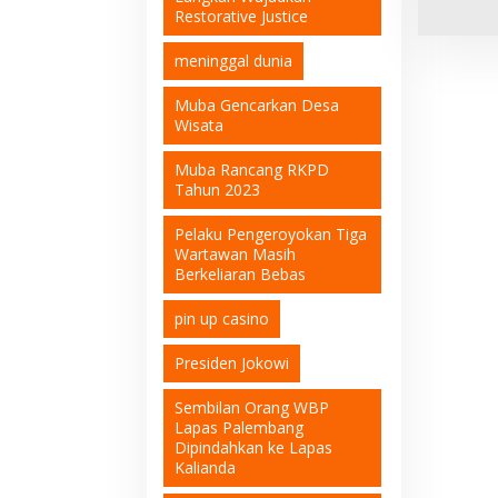
Restorative Justice
meninggal dunia
Muba Gencarkan Desa
Wisata
Muba Rancang RKPD
Tahun 2023
Pelaku Pengeroyokan Tiga
Wartawan Masih
Berkeliaran Bebas
pin up casino
Presiden Jokowi
Sembilan Orang WBP
Lapas Palembang
Dipindahkan ke Lapas
Kalianda