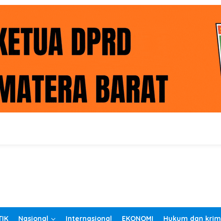
TIK
Nasional
Internasional
EKONOMI
Hukum dan krim