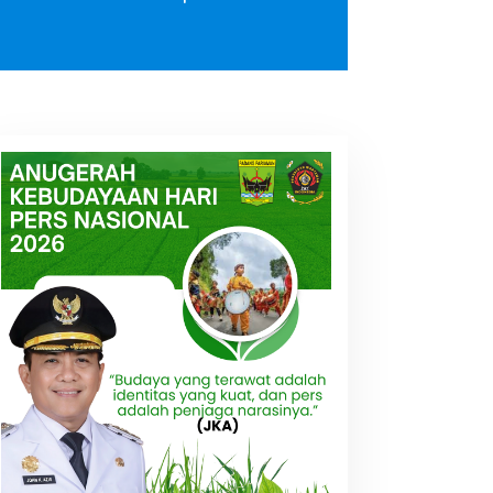
N Palembang Kembali
Sumur Minyak Ilegal di
elar Sidang Dugaan
Kawasan HGU PT Hindoly
orupsi Pembuatan dan
Terbakar, Diduga Milik
engelolaan Jaringan
Oknum Polisi.
nstalasi Internet Lokal
esa