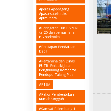
#peras #pedagang
#pasarsatelitsako
#ptmutiara
#Peringatan Hut BNN RI
ke-20 dan pemusnahan
BB narkotika
#Persiapan Pendataan
Dapil
#Pertamina dan Dinas
PUTR Perbaiki Jalan
Penghubung Komperta
Pendopo-Talang Pipa
#PTBA
#Rakor Pembentukan
Rumah Singgah
#Samsat Palembang 1