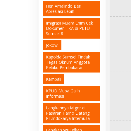
Heri Amalindo Beri
Apresiasi Lebih
Imigrasi Muara Enim Cek
Dokumen TKA di PLTU
Sumsel 8
Jokowi
Kapolda Sumsel Tindak
Tegas Oknum Anggota
Pelaku Pembakaran
Kembali
KPUD Muba Galih
Informasi
Langkahnya Migor di
Pasaran Harno Datangi
PT.Indokarya Internusa
Langkah Wujudkan