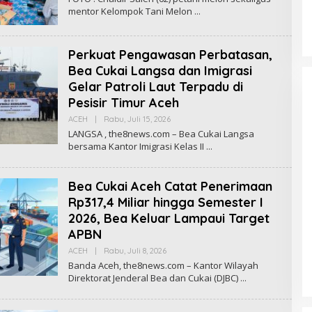
E
mentor Kelompok Tani Melon
H
R
E
D
Perkuat Pengawasan Perbatasan,
A
K
Bea Cukai Langsa dan Imigrasi
S
I
Gelar Patroli Laut Terpadu di
T
Pesisir Timur Aceh
H
E
ACEH
|
Rabu, Juli 15, 2026
O
8
L
N
LANGSA , the8news.com – Bea Cukai Langsa
E
E
bersama Kantor Imigrasi Kelas II
H
W
R
S
E
D
Bea Cukai Aceh Catat Penerimaan
A
K
Rp317,4 Miliar hingga Semester I
S
2026, Bea Keluar Lampaui Target
I
T
APBN
H
E
ACEH
|
Rabu, Juli 8, 2026
O
8
L
Banda Aceh, the8news.com – Kantor Wilayah
N
E
E
Direktorat Jenderal Bea dan Cukai (DJBC)
H
W
R
S
E
D