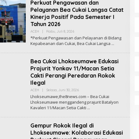
Perkuat Pengawasan dan
A
K
Pelayanan Bea Cukai Langsa Catat
S
Kinerja Positif Pada Semester I
I
T
Tahun 2026
H
E
ACEH
|
Rabu, Juli 8, 2026
O
8
L
*Perkuat Pengawasan dan Pelayanan di Bidang
N
E
E
Kepabeanan dan Cukai, Bea Cukai Langsa
H
W
R
S
E
D
Bea Cukai Lhokseumawe Edukasi
A
K
Prajurit Yonkav 11/Macan Setia
S
Cakti Perangi Peredaran Rokok
I
T
Ilegal
H
E
ACEH
|
Selasa, Juni 30, 2026
O
8
L
Lhokseumawe,the8news.com – Bea Cukai
N
E
E
Lhokseumawe menggandeng prajurit Batalyon
H
W
Kavaleri 11/Macan Setia Cakti
R
S
E
D
A
Gempur Rokok Ilegal di
K
S
Lhokseumawe: Kolaborasi Edukasi
I
T