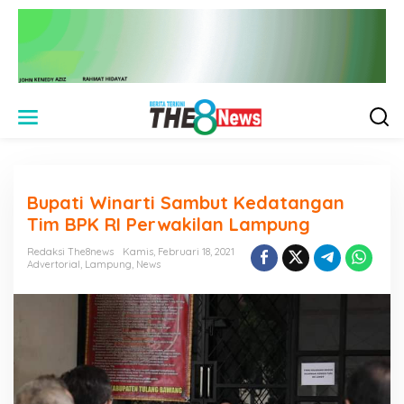
L
e
w
a
t
i
Bupati Winarti Sambut Kedatangan
k
e
Tim BPK RI Perwakilan Lampung
k
o
Redaksi The8news
Kamis, Februari 18, 2021
n
Advertorial
,
Lampung
,
News
t
e
n