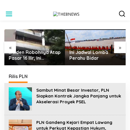
L
e
w
a
t
i
k
e
«
»
k
Insiden Robohnya Atap
Ini Jadwal Lomba
o
Pasar 16 Ilir, Ini
Perahu Bidar
n
Keterangan Saksi dan
t
Pihak Terkait
e
Rilis PLN
n
Sambut Minat Besar Investor, PLN
Siapkan Kontrak Jangka Panjang untuk
Akselerasi Proyek PSEL
PLN Gandeng Kejari Empat Lawang
untuk Perkuat Kepastian Hukum,