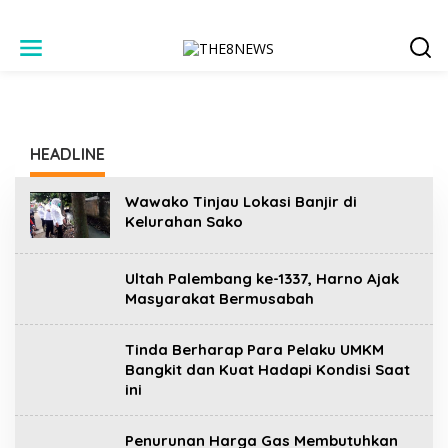
L
e
w
a
t
i
k
HEADLINE
e
k
o
T
Wawako Tinjau Lokasi Banjir di
n
H
Kelurahan Sako
t
E
8
e
N
n
Ultah Palembang ke-1337, Harno Ajak
E
W
Masyarakat Bermusabah
S
Tinda Berharap Para Pelaku UMKM
Bangkit dan Kuat Hadapi Kondisi Saat
ini
Penurunan Harga Gas Membutuhkan