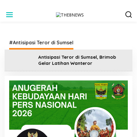
L
e
w
a
t
i
#Antisipasi Teror di Sumsel
k
e
k
Antisipasi Teror di Sumsel, Brimob
o
Gelar Latihan Wanteror
n
t
e
n