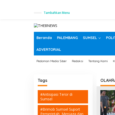
L
Tambahkan Menu
e
w
a
t
i
k
Beranda
PALEMBANG
SUMSEL
POLI
e
k
ADVERTORIAL
o
n
t
Pedoman Media Siber
Redaksi
Tentang Kami
K
e
n
Tags
OLAHR
#Antisipasi Teror di
Sumsel
#Brimob Sumsel Suport
Pemerintah Menjaga dan