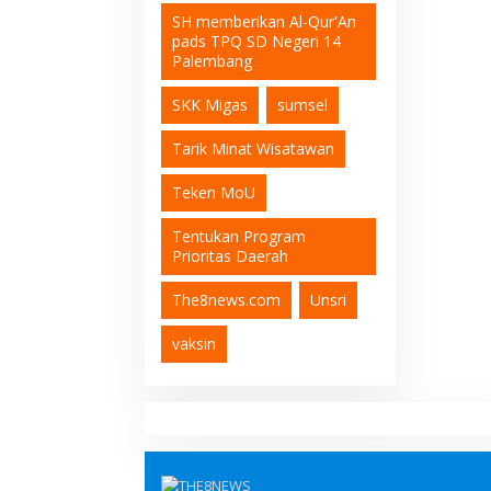
SH memberikan Al-Qur'An
pads TPQ SD Negeri 14
Palembang
SKK Migas
sumsel
Tarik Minat Wisatawan
Teken MoU
Tentukan Program
Prioritas Daerah
The8news.com
Unsri
vaksin