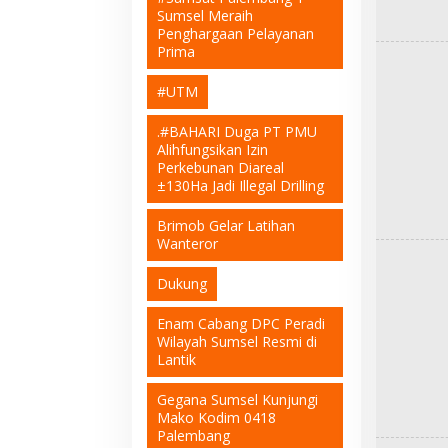
Sumsel Meraih
Penghargaan Pelayanan
Prima
#UTM
.#BAHARI Duga PT PMU
Alihfungsikan Izin
Perkebunan Diareal
±130Ha Jadi Illegal Drilling
Brimob Gelar Latihan
Wanteror
Dukung
Enam Cabang DPC Peradi
Wilayah Sumsel Resmi di
Lantik
Gegana Sumsel Kunjungi
Mako Kodim 0418
Palembang