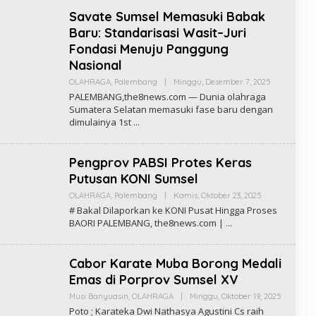
A
Savate Sumsel Memasuki Babak
K
S
Baru: Standarisasi Wasit–Juri
I
T
Fondasi Menuju Panggung
H
Nasional
E
8
OLAHRAGA
,
Palembang
|
Minggu, Desember 7, 2025
O
N
L
E
PALEMBANG,the8news.com — Dunia olahraga
E
W
Sumatera Selatan memasuki fase baru dengan
H
S
dimulainya 1st
R
E
D
A
Pengprov PABSI Protes Keras
K
S
Putusan KONI Sumsel
I
T
OLAHRAGA
,
Palembang
|
Kamis, Oktober 23, 2025
O
H
L
# Bakal Dilaporkan ke KONI Pusat Hingga Proses
E
E
8
BAORI PALEMBANG, the8news.com |
H
N
R
E
E
W
D
S
Cabor Karate Muba Borong Medali
A
K
Emas di Porprov Sumsel XV
S
I
Musi Banyuasin
,
OLAHRAGA
|
Minggu, Oktober 19, 2025
O
T
L
Poto ; Karateka Dwi Nathasya Agustini Cs raih
H