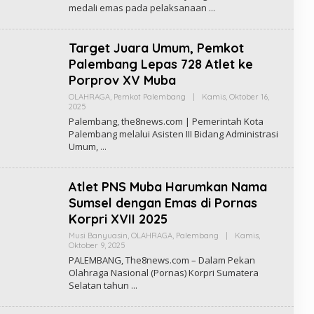
E
medali emas pada pelaksanaan
E
H
8
R
N
E
E
D
Target Juara Umum, Pemkot
W
A
S
K
Palembang Lepas 728 Atlet ke
S
Porprov XV Muba
I
T
OLAHRAGA
,
Pemkot Palembang
|
Kamis, Oktober 16,
H
2025
O
E
L
8
Palembang, the8news.com | Pemerintah Kota
E
N
Palembang melalui Asisten III Bidang Administrasi
H
E
Umum,
R
W
E
S
D
A
Atlet PNS Muba Harumkan Nama
K
S
Sumsel dengan Emas di Pornas
I
T
Korpri XVII 2025
H
E
Musi Banyuasin
,
OLAHRAGA
,
Palembang
|
Kamis,
8
Oktober 9, 2025
O
N
L
PALEMBANG, The8news.com – Dalam Pekan
E
E
Olahraga Nasional (Pornas) Korpri Sumatera
W
H
S
Selatan tahun
R
E
D