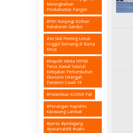
Meningkatkan
Produktivitas Pangan
#Fitri Kunjungi Korban
Kebakaran Gandus
#Ini Skill Penting Untuk
Unggul Bersaing di Bursa
Kerja
#Kapolri Minta HIPMI
Terus Kawal Seluruh
Kebijakan Pertumbuhan
Ekonomi Ditengah
Pandemi Covid-19
#Pelantikan KORMI Pali
#Penangan Kapolres
Karawang Lambat
#peras #pedagang
#pasarsatelit #sako