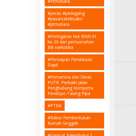
#Ptmutiara
#peras #pedagang
#pasarsatelitsako
#ptmutiara
#Peringatan Hut BNN RI
ke-20 dan pemusnahan
BB narkotika
#Persiapan Pendataan
Dapil
#Pertamina dan Dinas
PUTR Perbaiki Jalan
Penghubung Komperta
Pendopo-Talang Pipa
#PTBA
#Rakor Pembentukan
Rumah Singgah
#Samsat Palembang 1