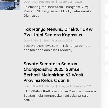
OLAHRAGA
,
Palembang
|
Sabtu, Juli 11, 2026
O
L
Palembang, the8news.com – Pangdam II/Swj
E
Mayjen TNI Ujang Darwis, M.D.A., melaksanakan
H
Olahraga
R
E
D
A
Tak Hanya Menulis, Direktur UKW
K
S
PWI Jajal Senjata Kopassus
I
T
OLAHRAGA
|
Senin, Februari 2, 2026
O
H
L
BOGOR , the8news.com — Tak hanya berkutat
E
E
8
dengan pena dan ruang redaksi,
H
N
R
E
E
W
D
S
Savate Sumatera Selatan
A
K
Championship 2025, Sumsel
S
Berhasil Melahirkan 62 Wasit
I
T
Provinsi Kelas C dan B
H
E
OLAHRAGA
,
Palembang
|
Minggu, Desember 7, 2025
O
8
L
PALEMBANG, the8news.com — Provinsi Sumatera
N
E
E
Selatan mulai menegaskan diri sebagai salah
H
W
satu
R
S
E
D