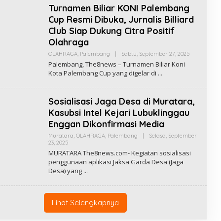
A
Turnamen Biliar KONI Palembang
K
S
Cup Resmi Dibuka, Jurnalis Billiard
I
T
Club Siap Dukung Citra Positif
H
Olahraga
E
8
OLAHRAGA
,
Palembang
|
Sabtu, September 27, 2025
O
N
L
E
Palembang, The8news – Turnamen Biliar Koni
E
W
Kota Palembang Cup yang digelar di
H
S
I
R
A
Sosialisasi Jaga Desa di Muratara,
W
A
Kasubsi Intel Kejari Lubuklinggau
N
Enggan Dikonfirmasi Media
Muratara
,
OLAHRAGA
,
Palembang
|
Selasa, September
23, 2025
O
L
MURATARA The8news.com- Kegiatan sosialisasi
E
penggunaan aplikasi Jaksa Garda Desa (Jaga
H
Desa) yang
I
R
A
W
A
Lihat Selengkapnya
N