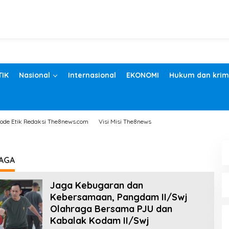
TIK
Nasional
Internasional
EKONOMI
Hukum dan krim
ode Etik Redaksi The8news.com
Visi Misi The8news
AGA
Jaga Kebugaran dan
Kebersamaan, Pangdam II/Swj
Olahraga Bersama PJU dan
Kabalak Kodam II/Swj