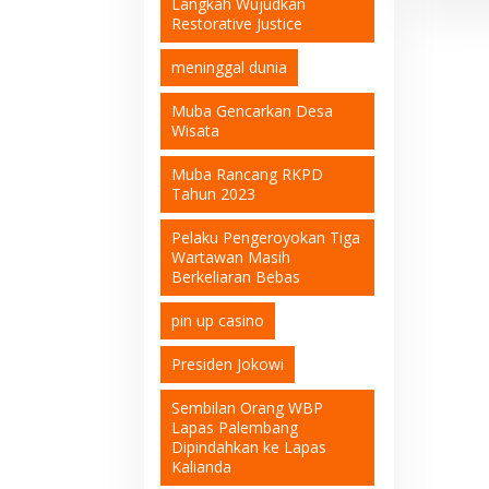
Langkah Wujudkan
Restorative Justice
meninggal dunia
Muba Gencarkan Desa
Wisata
Muba Rancang RKPD
Tahun 2023
Pelaku Pengeroyokan Tiga
Wartawan Masih
Berkeliaran Bebas
pin up casino
Presiden Jokowi
Sembilan Orang WBP
Lapas Palembang
Dipindahkan ke Lapas
Kalianda