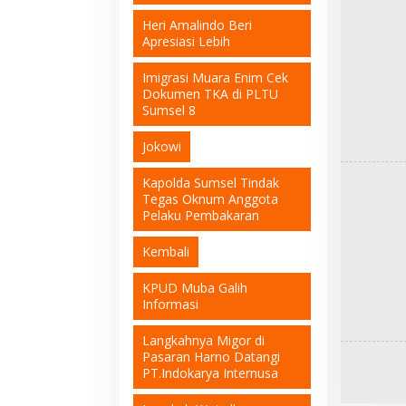
Heri Amalindo Beri
Apresiasi Lebih
Imigrasi Muara Enim Cek
Dokumen TKA di PLTU
Sumsel 8
Jokowi
Kapolda Sumsel Tindak
Tegas Oknum Anggota
Pelaku Pembakaran
Kembali
KPUD Muba Galih
Informasi
Langkahnya Migor di
Pasaran Harno Datangi
PT.Indokarya Internusa